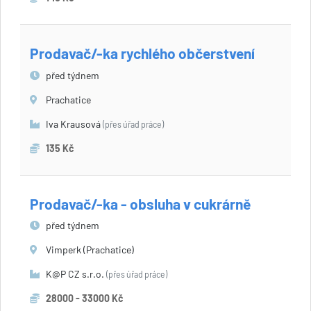
Prodavač/-ka rychlého občerstvení
před týdnem
Prachatice
Iva Krausová
(přes úřad práce)
135 Kč
Prodavač/-ka - obsluha v cukrárně
před týdnem
Vimperk (Prachatice)
K@P CZ s.r.o.
(přes úřad práce)
28000 - 33000 Kč