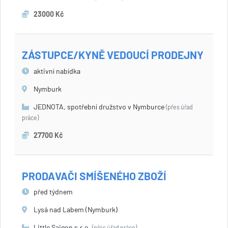
23000 Kč
ZÁSTUPCE/KYNĚ VEDOUCÍ PRODEJNY
aktivní nabídka
Nymburk
JEDNOTA, spotřební družstvo v Nymburce
(přes úřad
práce)
27700 Kč
PRODAVAČI SMÍŠENÉHO ZBOŽÍ
před týdnem
Lysá nad Labem (Nymburk)
Little Saigon s.r.o.
(přes úřad práce)