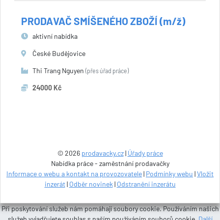
PRODAVAČ SMÍŠENÉHO ZBOŽÍ (m/ž)
aktivní nabídka
České Budějovice
Thi Trang Nguyen
(přes úřad práce)
24000 Kč
© 2026
prodavacky.cz
|
Úřady práce
Nabídka práce - zaměstnání prodavačky
Informace o webu a kontakt na provozovatele
|
Podmínky webu
|
Vložit
inzerát
|
Odběr novinek
|
Odstranění inzerátu
Při poskytování služeb nám pomáhají soubory cookie. Používáním našich
služeb vyjadřujete souhlas s naším používáním souborů cookie.
Další