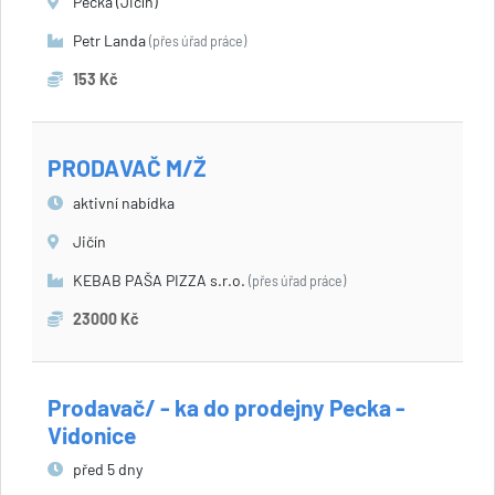
Pecka (Jičín)
Petr Landa
(přes úřad práce)
153 Kč
PRODAVAČ M/Ž
aktivní nabídka
Jičín
KEBAB PAŠA PIZZA s.r.o.
(přes úřad práce)
23000 Kč
Prodavač/ - ka do prodejny Pecka -
Vidonice
před 5 dny