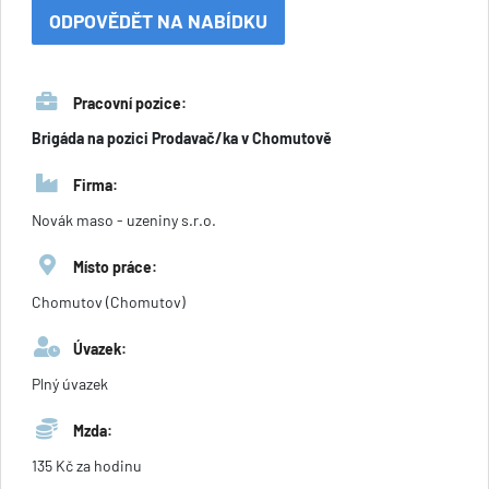
ODPOVĚDĚT NA NABÍDKU
Pracovní pozice:
Brigáda na pozici Prodavač/ka v Chomutově
Firma:
Novák maso - uzeniny s.r.o.
Místo práce:
Chomutov (Chomutov)
Úvazek:
Plný úvazek
Mzda:
135 Kč za hodinu